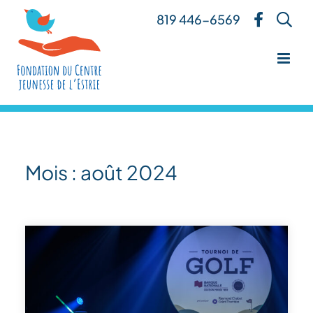
Skip
819 446-6569
to
content
Mois :
août 2024