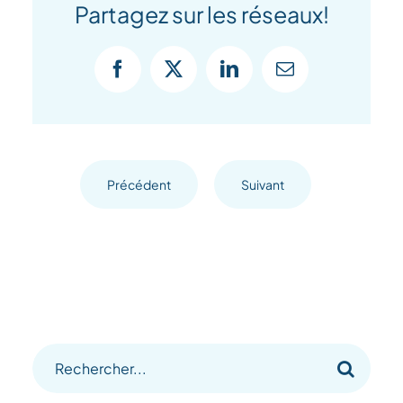
Partagez sur les réseaux!
Facebook
X
LinkedIn
Courriel
Précédent
Suivant
Recherche
sur