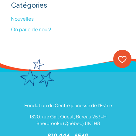
Catégories
Nouvelles
On parle de nous!
Fondation du Centre jeunesse de l’Estrie
1820, rue Galt Ouest, Bureau 253-H
Sherbrooke (Québec) J1K 1H8
819 446-6569