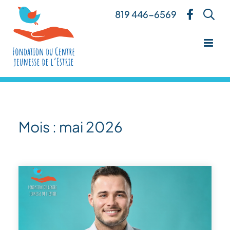
Skip
819 446-6569
to
content
Mois :
mai 2026