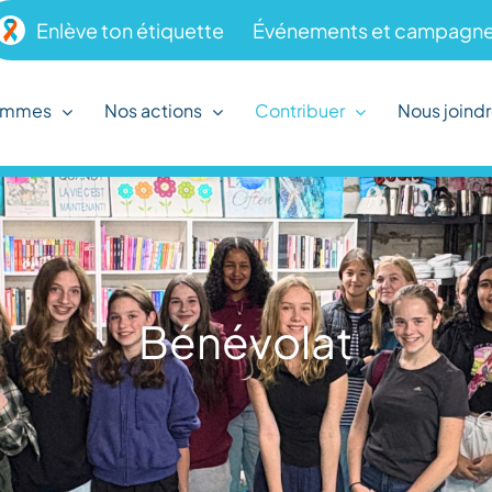
Enlève ton étiquette
Événements et campagne
ammes
Nos actions
Contribuer
Nous joind
Bénévolat