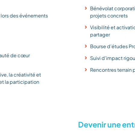
Bénévolat corporatif
s, lors des événements
projets concrets
Visibilité et activa
partager
Bourse d’études Pro
auté de cœur
Suivi d’impact rig
Rencontres terrain p
ive, la créativité et
et la participation
Devenir une ent