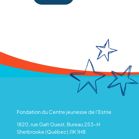
Fondation du Centre jeunesse de l’Estrie
1820, rue Galt Ouest, Bureau 253-H
Sherbrooke (Québec) J1K 1H8