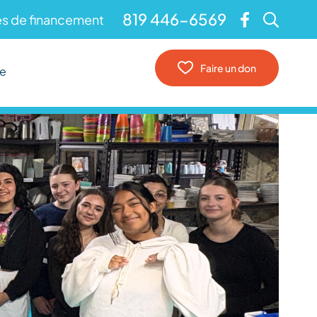
819 446-6569
s de financement
Faire un don
re