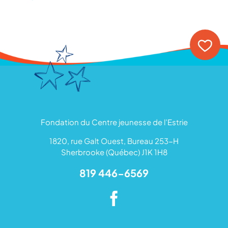
Fondation du Centre jeunesse de l’Estrie
1820, rue Galt Ouest, Bureau 253-H
Sherbrooke (Québec) J1K 1H8
819 446-6569