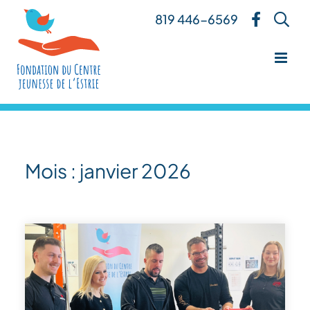
Skip
819 446-6569
to
content
Mois :
janvier 2026