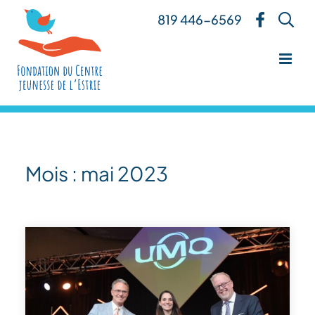
Skip
819 446-6569
to
content
Mois :
mai 2023