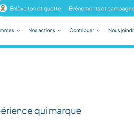
Enlève ton étiquette
Événements et campagne
ammes
Nos actions
Contribuer
Nous joind
xpérience qui marque