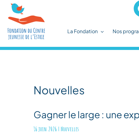
Skip
to
content
La Fondation
Nos progr
Nouvelles
Gagner le large : une e
16 juin 2026
|
Nouvelles