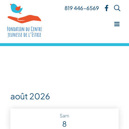
Skip
819 446-6569
to
content
août 2026
Sam
8